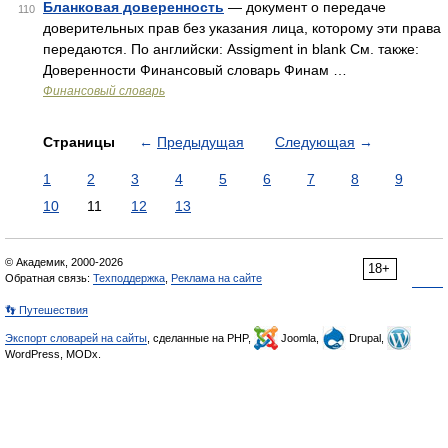
Бланковая доверенность
— документ о передаче
110
доверительных прав без указания лица, которому эти права
передаются. По английски: Assigment in blank См. также:
Доверенности Финансовый словарь Финам …
Финансовый словарь
Страницы
←
Предыдущая
Следующая
→
1
2
3
4
5
6
7
8
9
10
11
12
13
© Академик, 2000-2026
18+
Обратная связь:
Техподдержка
,
Реклама на сайте
👣 Путешествия
Экспорт словарей на сайты
, сделанные на PHP,
Joomla,
Drupal,
WordPress, MODx.